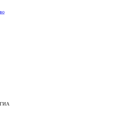
во
 ГИА