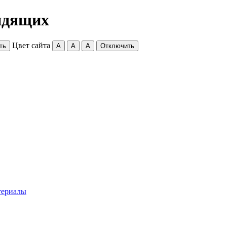
идящих
Цвет сайта
ть
A
A
A
Отключить
териалы