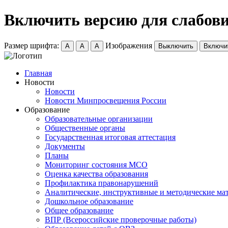
Включить версию для слабов
Размер шрифта:
Изображения
A
A
A
Выключить
Включи
Главная
Новости
Новости
Новости Минпросвещения России
Образование
Образовательные организации
Общественные органы
Государственная итоговая аттестация
Документы
Планы
Мониторинг состояния МСО
Оценка качества образования
Профилактика правонарушений
Аналитические, инструктивные и методические ма
Дошкольное образование
Общее образование
ВПР (Всероссийские проверочные работы)