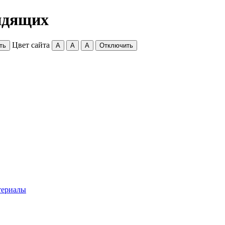
идящих
Цвет сайта
ть
A
A
A
Отключить
териалы