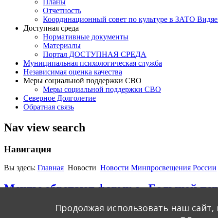
Планы
Отчетность
Координационный совет по культуре в ЗАТО Видяе
Доступная среда
Нормативные документы
Материалы
Портал ДОСТУПНАЯ СРЕДА
Муниципальная психологическая служба
Независимая оценка качества
Меры социальной поддержки СВО
Меры социальной поддержки СВО
Северное Долголетие
Обратная связь
Nav view search
Навигация
Вы здесь:
Главная
Новости
Новости Минпросвещения России
Мечты обретают форму с «Большой пер
Продолжая использовать наш сайт, 
Подробности
Опубликовано 19.11.2025 15:01