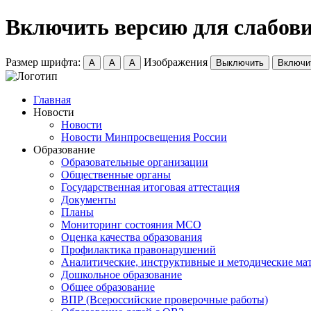
Включить версию для слабов
Размер шрифта:
Изображения
A
A
A
Выключить
Включи
Главная
Новости
Новости
Новости Минпросвещения России
Образование
Образовательные организации
Общественные органы
Государственная итоговая аттестация
Документы
Планы
Мониторинг состояния МСО
Оценка качества образования
Профилактика правонарушений
Аналитические, инструктивные и методические ма
Дошкольное образование
Общее образование
ВПР (Всероссийские проверочные работы)