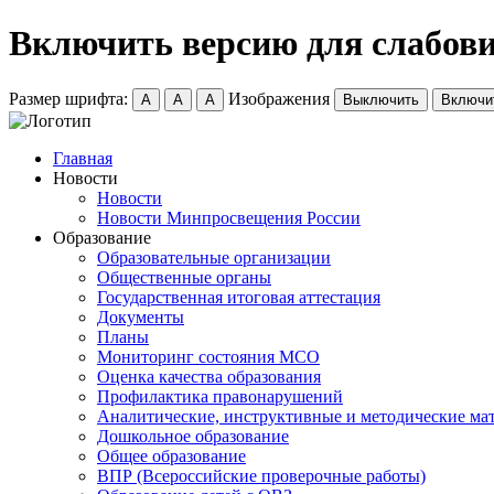
Включить версию для слабов
Размер шрифта:
Изображения
A
A
A
Выключить
Включи
Главная
Новости
Новости
Новости Минпросвещения России
Образование
Образовательные организации
Общественные органы
Государственная итоговая аттестация
Документы
Планы
Мониторинг состояния МСО
Оценка качества образования
Профилактика правонарушений
Аналитические, инструктивные и методические ма
Дошкольное образование
Общее образование
ВПР (Всероссийские проверочные работы)