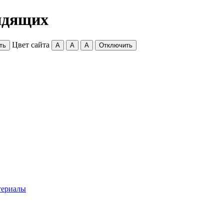
идящих
Цвет сайта
ть
A
A
A
Отключить
териалы